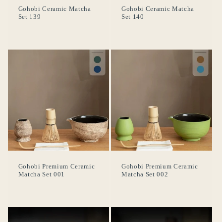
Gohobi Ceramic Matcha
Gohobi Ceramic Matcha
Set 139
Set 140
Connexion requise
Gohobi Premium Ceramic
Gohobi Premium Ceramic
Matcha Set 001
Matcha Set 002
Connectez-vous à votre compte pour ajouter des
produits à votre liste de souhaits et afficher vos
articles précédemment enregistrés.