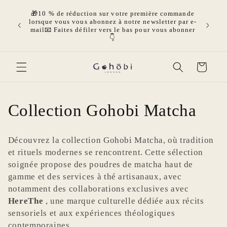
et passer
🎁10 % de réduction sur votre première commande
au
 par les
🎁O
lorsque vous vous abonnez à notre newsletter par e-
contenu
uillité
GRATUI
mail📧 Faites défiler vers le bas pour vous abonner
r
👇
Panier
C
Collection Gohobi Matcha
o
Découvrez la collection Gohobi Matcha, où tradition
l
et rituels modernes se rencontrent. Cette sélection
soignée propose des poudres de matcha haut de
l
gamme et des services à thé artisanaux, avec
notamment des collaborations exclusives avec
e
HereThe
, une marque culturelle dédiée aux récits
c
sensoriels et aux expériences théologiques
contemporaines.