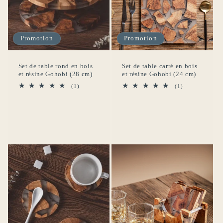
produits à votre liste de souhaits et afficher vos
articles précédemment enregistrés.
Se connecter
Promotion
Promotion
Set de table rond en bois
Set de table carré en bois
et résine Gohobi (28 cm)
et résine Gohobi (24 cm)
1
1
(1)
(1)
total
total
des
des
critiques
critiques