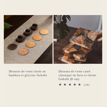
des
critiques
Dessous de verre tissés en
Dessous de verre carré
bambou et glycine Gohobi
classique en bois et résine
Gohobi (8 cm)
16
(16)
total
des
critiques