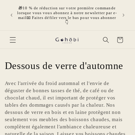
et passer
🎁10 % de réduction sur votre première commande
au
 par les
🎁O
lorsque vous vous abonnez à notre newsletter par e-
contenu
uillité
GRATUI
mail📧 Faites défiler vers le bas pour vous abonner
r
👇
Panier
C
Dessous de verre d'automne
o
Avec l'arrivée du froid automnal et l'envie de
l
déguster de bonnes tasses de thé, de café ou de
chocolat chaud, il est important de protéger vos
l
tables des dommages causés par la chaleur. Nos
dessous de verre en bois et en laine protègent non
e
seulement vos meubles des boissons chaudes, mais
c
complètent également l'ambiance chaleureuse et
naturelle de la saison. Laissez vos boissons chaudes