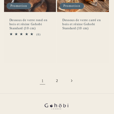
Promotion
Promotion
Dessous de verre rond en
Dessous de verre carré en
bois et résine Gohobi
bois et résine Gohobi
Standard (10 cm)
Standard (10 cm)
6
(6)
total
des
critiques
1
2