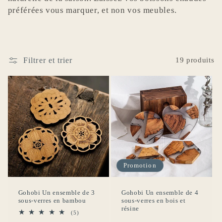
t
préférées vous marquer, et non vos meubles.
i
o
Filtrer et trier
19 produits
n
:
Promotion
Gohobi Un ensemble de 3
Gohobi Un ensemble de 4
sous-verres en bambou
sous-verres en bois et
résine
5
(5)
total