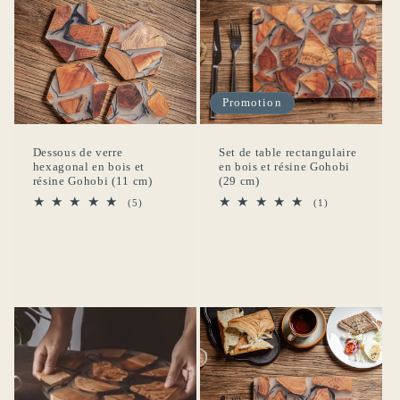
Promotion
Dessous de verre
Set de table rectangulaire
hexagonal en bois et
en bois et résine Gohobi
résine Gohobi (11 cm)
(29 cm)
5
1
(5)
(1)
total
total
des
des
critiques
critiques
Connexion requise
Connectez-vous à votre compte pour ajouter des